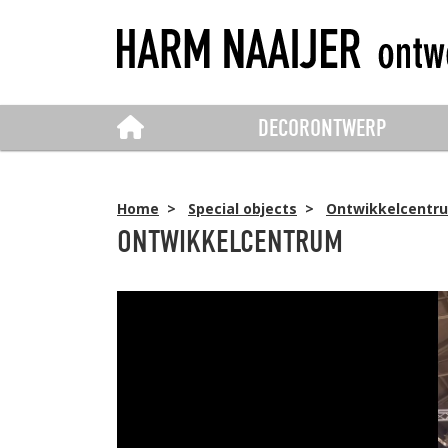
DECORONTWERP
Home
>
Special objects
>
Ontwikkelcentr
ONTWIKKELCENTRUM