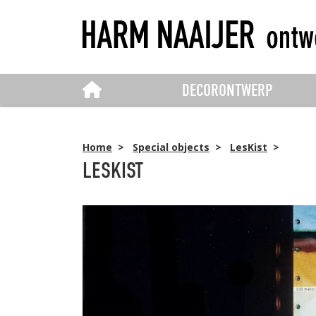
DECORONTWERP
Home
>
Special objects
>
LesKist
>
LESKIST